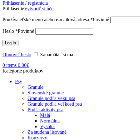
Prihlásenie / registrácia
Prihlásenie
Vytvoriť si účet
Používateľské meno alebo e-mailová adresa
*
Povinné
Heslo
*
Povinné
Log in
Obnoviť heslo
Zapamätať si ma
0
items
0.00
€
Kateģorie produktov
Psy
Granule
Slovenské granule
Granule podľa veku psa
Granule podľa veľkosti psa
Podľa aktivity psa
Malá
Normálna
Vysoká
Za studena lisované
Konzervy