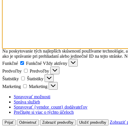
Na poskytovanie tých najlepších skúseností používame technológie, a
ako je správanie pri prehliadaní alebo jedinečné ID na tejto stránke. 
Funkčné
Funkčné
Vždy aktívny
Predvoľby
Predvoľby
Štatistiky
Štatistiky
Marketing
Marketing
Spravovať možnosti
Správa služieb
Spravovať {vendor_count} dodávateľov
Prečítajte si viac o týchto účeloch
Zobraziť 
Prijať
Odmietnuť
Zobraziť predvoľby
Uložiť predvoľby