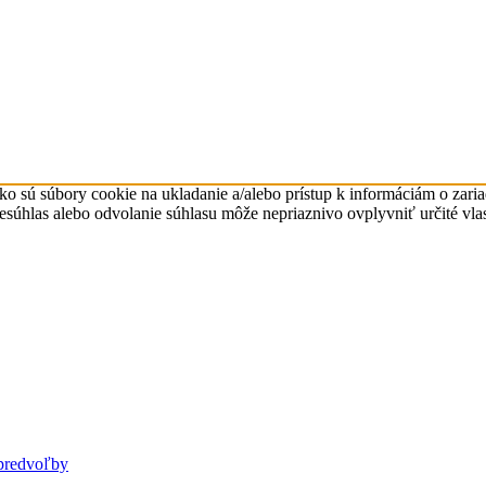
ko sú súbory cookie na ukladanie a/alebo prístup k informáciám o zari
Nesúhlas alebo odvolanie súhlasu môže nepriaznivo ovplyvniť určité vlas
predvoľby