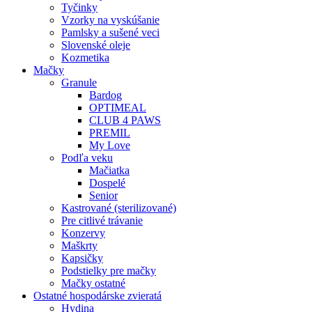
Tyčinky
Vzorky na vyskúšanie
Pamlsky a sušené veci
Slovenské oleje
Kozmetika
Mačky
Granule
Bardog
OPTIMEAL
CLUB 4 PAWS
PREMIL
My Love
Podľa veku
Mačiatka
Dospelé
Senior
Kastrované (sterilizované)
Pre citlivé trávanie
Konzervy
Maškrty
Kapsičky
Podstielky pre mačky
Mačky ostatné
Ostatné hospodárske zvieratá
Hydina