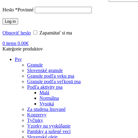
Heslo
*
Povinné
Log in
Obnoviť heslo
Zapamätať si ma
0
items
0.00
€
Kateģorie produktov
Psy
Granule
Slovenské granule
Granule podľa veku psa
Granule podľa veľkosti psa
Podľa aktivity psa
Malá
Normálna
Vysoká
Za studena lisované
Konzervy
Tyčinky
Vzorky na vyskúšanie
Pamlsky a sušené veci
Slovenské oleje