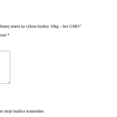
kŕmnej zmesi na výkrm hydiny 10kg – bez GMO”
čené
*
pre moje budúce komentáre.