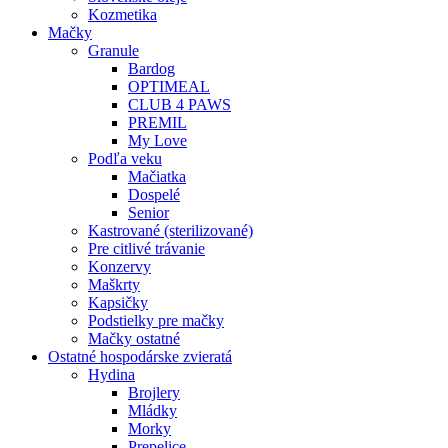
Kozmetika
Mačky
Granule
Bardog
OPTIMEAL
CLUB 4 PAWS
PREMIL
My Love
Podľa veku
Mačiatka
Dospelé
Senior
Kastrované (sterilizované)
Pre citlivé trávanie
Konzervy
Maškrty
Kapsičky
Podstielky pre mačky
Mačky ostatné
Ostatné hospodárske zvieratá
Hydina
Brojlery
Mládky
Morky
Prepelice