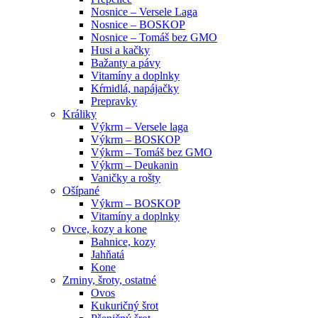
Nosnice – Versele Laga
Nosnice – BOSKOP
Nosnice – Tomáš bez GMO
Husi a kačky
Bažanty a pávy
Vitamíny a doplnky
Kŕmidlá, napájačky
Prepravky
Králiky
Výkrm – Versele laga
Výkrm – BOSKOP
Výkrm – Tomáš bez GMO
Výkrm – Deukanin
Vaničky a rošty
Ošípané
Výkrm – BOSKOP
Vitamíny a doplnky
Ovce, kozy a kone
Bahnice, kozy
Jahňatá
Kone
Zrniny, šroty, ostatné
Ovos
Kukuričný šrot