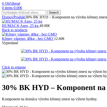
0
Obľúbené
0
items
0.00
€
Search
Domov
Produkt
30% BK HYD – Komponent na výrobu kŕmnej zmesi
HUMAC® Agro, 25 kg
49.90
€
Back to products
Kŕmny vápenec 40kg - bez GMO
12.60
€
Vypredané
Click to enlarge
30% BK HYD – Komponent na v
Komponent na domácu výrobu kŕmnej zmesi na výkrm hydiny.