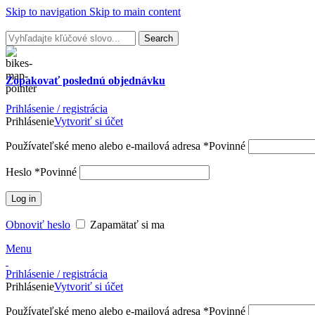
Skip to navigation
Skip to main content
Search
Zopakovať poslednú
objednávku
Prihlásenie / registrácia
Prihlásenie
Vytvoriť si účet
Používateľské meno alebo e-mailová adresa
*
Povinné
Heslo
*
Povinné
Log in
Obnoviť heslo
Zapamätať si ma
Menu
Prihlásenie / registrácia
Prihlásenie
Vytvoriť si účet
Používateľské meno alebo e-mailová adresa
*
Povinné