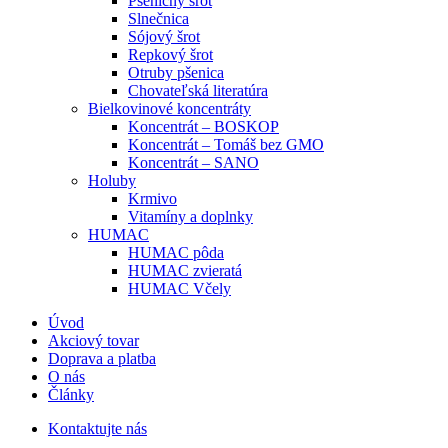
Pšeničný šrot
Slnečnica
Sójový šrot
Repkový šrot
Otruby pšenica
Chovateľská literatúra
Bielkovinové koncentráty
Koncentrát – BOSKOP
Koncentrát – Tomáš bez GMO
Koncentrát – SANO
Holuby
Krmivo
Vitamíny a doplnky
HUMAC
HUMAC pôda
HUMAC zvieratá
HUMAC Včely
Úvod
Akciový tovar
Doprava a platba
O nás
Články
Kontaktujte nás