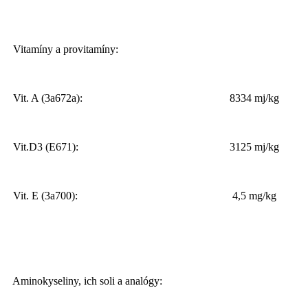
Vitamíny a provitamíny:
Vit. A (3a672a):
8334 mj/kg
Vit.D3 (E671):
3125 mj/kg
Vit. E (3a700):
4,5 mg/kg
Aminokyseliny, ich soli a analógy: