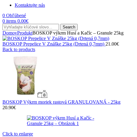
Kontaktujte nás
0
Obľúbené
0
items
0.00
€
Search
Domov
Produkt
BOSKOP výkrm Husí a Kačíc – Granule 25kg
BOSKOP Prepelice V Znáške 25kg (Drtená 0,7mm)
21.00
€
Back to products
BOSKOP Výkrm moriek rastová GRANULOVANÁ - 25kg
20.90
€
Click to enlarge