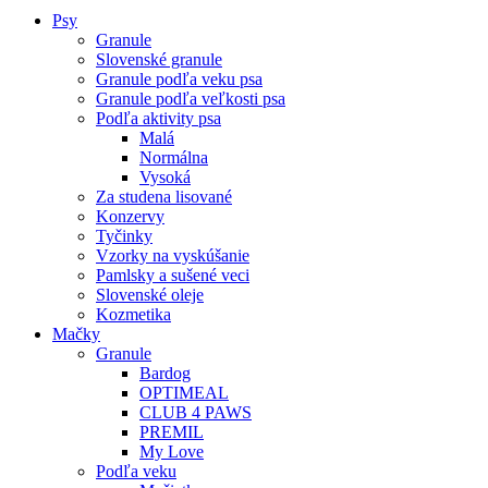
Psy
Granule
Slovenské granule
Granule podľa veku psa
Granule podľa veľkosti psa
Podľa aktivity psa
Malá
Normálna
Vysoká
Za studena lisované
Konzervy
Tyčinky
Vzorky na vyskúšanie
Pamlsky a sušené veci
Slovenské oleje
Kozmetika
Mačky
Granule
Bardog
OPTIMEAL
CLUB 4 PAWS
PREMIL
My Love
Podľa veku