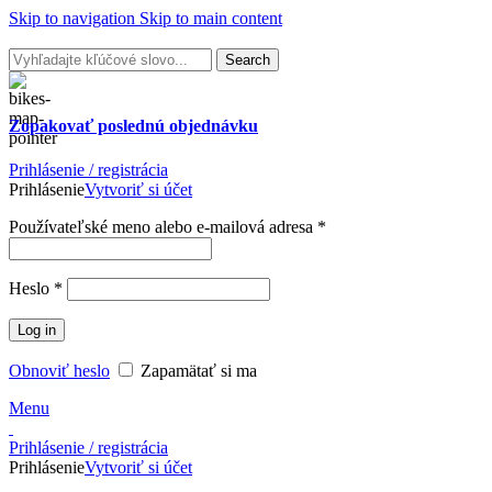
Skip to navigation
Skip to main content
Search
Zopakovať poslednú
objednávku
Prihlásenie / registrácia
Prihlásenie
Vytvoriť si účet
Povinné
Používateľské meno alebo e-mailová adresa
*
Povinné
Heslo
*
Log in
Obnoviť heslo
Zapamätať si ma
Menu
Prihlásenie / registrácia
Prihlásenie
Vytvoriť si účet