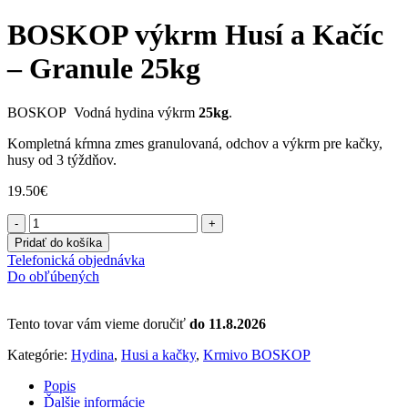
BOSKOP výkrm Husí a Kačíc
– Granule 25kg
BOSKOP Vodná hydina výkrm
25kg
.
Kompletná kŕmna zmes granulovaná, odchov a výkrm pre kačky,
husy od 3 týždňov.
19.50
€
množstvo
BOSKOP
Pridať do košíka
výkrm
Telefonická objednávka
Husí
Do obľúbených
a
Kačíc
-
Tento tovar vám vieme doručiť
do 11.8.2026
Granule
25kg
Kategórie:
Hydina
,
Husi a kačky
,
Krmivo BOSKOP
Popis
Ďalšie informácie