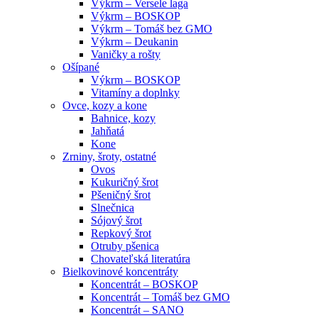
Výkrm – Versele laga
Výkrm – BOSKOP
Výkrm – Tomáš bez GMO
Výkrm – Deukanin
Vaničky a rošty
Ošípané
Výkrm – BOSKOP
Vitamíny a doplnky
Ovce, kozy a kone
Bahnice, kozy
Jahňatá
Kone
Zrniny, šroty, ostatné
Ovos
Kukuričný šrot
Pšeničný šrot
Slnečnica
Sójový šrot
Repkový šrot
Otruby pšenica
Chovateľská literatúra
Bielkovinové koncentráty
Koncentrát – BOSKOP
Koncentrát – Tomáš bez GMO
Koncentrát – SANO