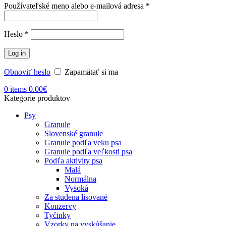
Povinné
Používateľské meno alebo e-mailová adresa
*
Povinné
Heslo
*
Log in
Obnoviť heslo
Zapamätať si ma
0
items
0.00
€
Kateģorie produktov
Psy
Granule
Slovenské granule
Granule podľa veku psa
Granule podľa veľkosti psa
Podľa aktivity psa
Malá
Normálna
Vysoká
Za studena lisované
Konzervy
Tyčinky
Vzorky na vyskúšanie