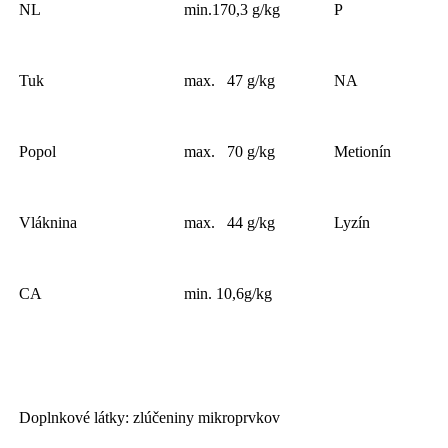
NL
min.170,3 g/kg
P
Tuk
max. 47 g/kg
NA
Popol
max. 70 g/kg
Metionín
Vláknina
max. 44 g/kg
Lyzín
CA
min. 10,6g/kg
Doplnkové látky: zlúčeniny mikroprvkov