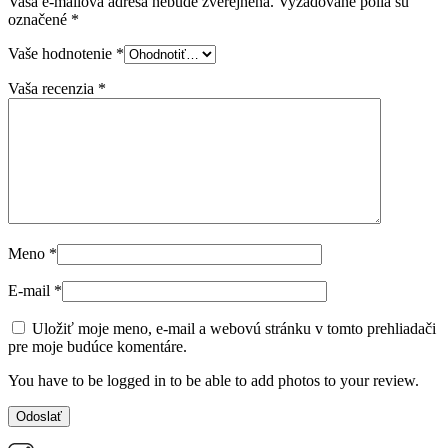
Vaša e-mailová adresa nebude zverejnená.
Vyžadované polia sú
označené
*
Vaše hodnotenie
*
Vaša recenzia
*
Meno
*
E-mail
*
Uložiť moje meno, e-mail a webovú stránku v tomto prehliadači
pre moje budúce komentáre.
You have to be logged in to be able to add photos to your review.