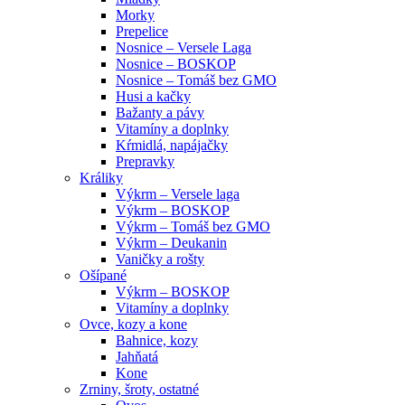
Morky
Prepelice
Nosnice – Versele Laga
Nosnice – BOSKOP
Nosnice – Tomáš bez GMO
Husi a kačky
Bažanty a pávy
Vitamíny a doplnky
Kŕmidlá, napájačky
Prepravky
Králiky
Výkrm – Versele laga
Výkrm – BOSKOP
Výkrm – Tomáš bez GMO
Výkrm – Deukanin
Vaničky a rošty
Ošípané
Výkrm – BOSKOP
Vitamíny a doplnky
Ovce, kozy a kone
Bahnice, kozy
Jahňatá
Kone
Zrniny, šroty, ostatné