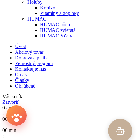
Holuby
Krmivo
Vitamíny a doplnky
HUMAC
HUMAC pôda
HUMAC zvieratá
HUMAC Včely
Úvod
Akciový tovar
Doprava a platba
Vernostný program
Kontaktujte nás
O nás
Články
Obľúbené
Váš košík
Zatvoriť
0
dni
:
00
Hod.
:
00
min
: