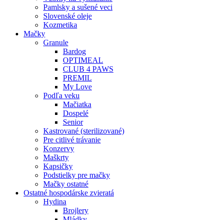
Pamlsky a sušené veci
Slovenské oleje
Kozmetika
Mačky
Granule
Bardog
OPTIMEAL
CLUB 4 PAWS
PREMIL
My Love
Podľa veku
Mačiatka
Dospelé
Senior
Kastrované (sterilizované)
Pre citlivé trávanie
Konzervy
Maškrty
Kapsičky
Podstielky pre mačky
Mačky ostatné
Ostatné hospodárske zvieratá
Hydina
Brojlery
Mládky