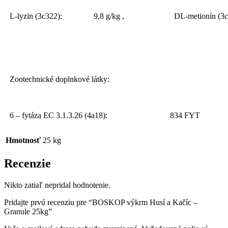
L-lyzin (3c322):
9,8 g/kg ,
DL-metionín (3c
Zootechnické doplnkové látky:
6 – fytáza EC 3.1.3.26 (4a18):
834 FYT
Hmotnosť
25 kg
Recenzie
Nikto zatiaľ nepridal hodnotenie.
Pridajte prvú recenziu pre “BOSKOP výkrm Husí a Kačíc –
Granule 25kg”