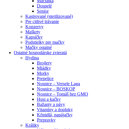
Mačiatka
Dospelé
Senior
Kastrované (sterilizované)
Pre citlivé trávanie
Konzervy
Maškrty
Kapsičky
Podstielky pre mačky
Mačky ostatné
Ostatné hospodárske zvieratá
Hydina
Brojlery
Mládky
Morky
Prepelice
Nosnice – Versele Laga
Nosnice – BOSKOP
Nosnice – Tomáš bez GMO
Husi a kačky
Bažanty a pávy
Vitamíny a doplnky
Kŕmidlá, napájačky
Prepravky
Králiky