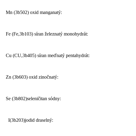
Mn (3b502) oxid manganatý:
Fe (Fe,3b103) síran železnatý monohydrát:
Cu (CU,3b405) síran meďnatý pentahydrát:
Zn (3b603) oxid zinočnatý:
Se (3b802)seleničitan sódny:
I(3b203)jodid draselný: