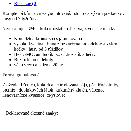
Recenzie (0)
Kompletná kŕmna zmes granulovaná, odchov a výkrm pre kačky ,
husy od 3 týždňov
Neobsahuje: GMO, kokcidiostatiká, liečivá, živočíšne múčky.
Kompletná kŕmna zmes granulovaná
vysoko kvalitná kŕmna zmes určená pre odchov a výkrm
kačky , husy od 3 týždňov
Bez GMO, antibiotík, kokcidiostatík a liečiv
Bez ochrannej lehoty
váha vreca a balenie 20 kg
Forma: granulovaná
Zloženie: Pšenica, kukurica, extrudovaná sója, pšeničné otruby,
premix doplnkových látok, kukuričný glutén, vápenec,
liehovarnícke kvasnice, okyslovač.
Deklarované akostné znaky: