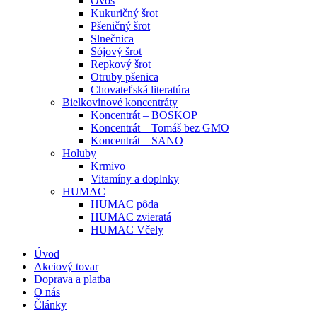
Ovos
Kukuričný šrot
Pšeničný šrot
Slnečnica
Sójový šrot
Repkový šrot
Otruby pšenica
Chovateľská literatúra
Bielkovinové koncentráty
Koncentrát – BOSKOP
Koncentrát – Tomáš bez GMO
Koncentrát – SANO
Holuby
Krmivo
Vitamíny a doplnky
HUMAC
HUMAC pôda
HUMAC zvieratá
HUMAC Včely
Úvod
Akciový tovar
Doprava a platba
O nás
Články