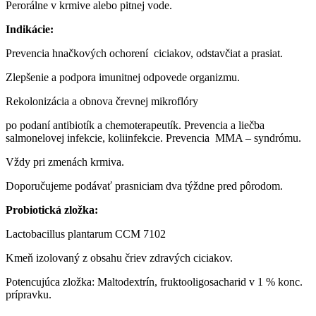
Perorálne v krmive alebo pitnej vode.
Indikácie:
Prevencia hnačkových ochorení ciciakov, odstavčiat a prasiat.
Zlepšenie a podpora imunitnej odpovede organizmu.
Rekolonizácia a obnova črevnej mikroflóry
po podaní antibiotík a chemoterapeutík. Prevencia a liečba
salmonelovej infekcie, koliinfekcie. Prevencia MMA – syndrómu.
Vždy pri zmenách krmiva.
Doporučujeme podávať prasniciam dva týždne pred pôrodom.
Probiotická zložka:
Lactobacillus plantarum CCM 7102
Kmeň izolovaný z obsahu čriev zdravých ciciakov.
Potencujúca zložka: Maltodextrín, fruktooligosacharid v 1 % konc.
prípravku.