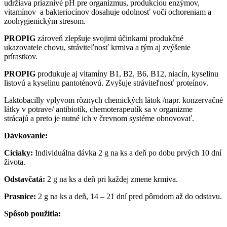
udržiava priaznivé pH pre organizmus, produkciou enzýmov,
vitamínov a bakteriocínov dosahuje odolnosť voči ochoreniam a
zoohygienickým stresom.
PROPIG
zároveň zlepšuje svojimi účinkami produkčné
ukazovatele chovu, stráviteľnosť krmiva a tým aj zvýšenie
prírastkov.
PROPIG
produkuje aj vitamíny B1, B2, B6, B12, niacín, kyselinu
listovú a kyselinu pantoténovú. Zvyšuje stráviteľnosť proteínov.
Laktobacilly vplyvom rôznych chemických látok /napr. konzervačné
látky v potrave/ antibiotík, chemoterapeutík sa v organizme
strácajú a preto je nutné ich v črevnom systéme obnovovať.
Dávkovanie:
Ciciaky:
Individuálna dávka 2 g na ks a deň po dobu prvých 10 dní
života.
Odstavčatá:
2 g na ks a deň pri každej zmene krmiva.
Prasnice:
2 g na ks a deň, 14 – 21 dní pred pôrodom až do odstavu.
Spôsob použitia: