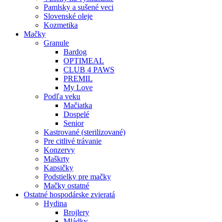
Pamlsky a sušené veci
Slovenské oleje
Kozmetika
Mačky
Granule
Bardog
OPTIMEAL
CLUB 4 PAWS
PREMIL
My Love
Podľa veku
Mačiatka
Dospelé
Senior
Kastrované (sterilizované)
Pre citlivé trávanie
Konzervy
Maškrty
Kapsičky
Podstielky pre mačky
Mačky ostatné
Ostatné hospodárske zvieratá
Hydina
Brojlery
Mládky