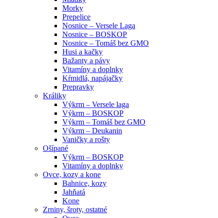
Morky
Prepelice
Nosnice – Versele Laga
Nosnice – BOSKOP
Nosnice – Tomáš bez GMO
Husi a kačky
Bažanty a pávy
Vitamíny a doplnky
Kŕmidlá, napájačky
Prepravky
Králiky
Výkrm – Versele laga
Výkrm – BOSKOP
Výkrm – Tomáš bez GMO
Výkrm – Deukanin
Vaničky a rošty
Ošípané
Výkrm – BOSKOP
Vitamíny a doplnky
Ovce, kozy a kone
Bahnice, kozy
Jahňatá
Kone
Zrniny, šroty, ostatné