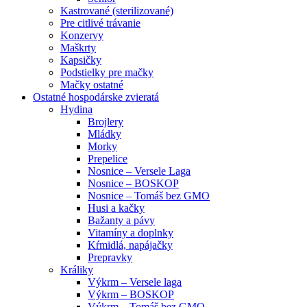
Kastrované (sterilizované)
Pre citlivé trávanie
Konzervy
Maškrty
Kapsičky
Podstielky pre mačky
Mačky ostatné
Ostatné hospodárske zvieratá
Hydina
Brojlery
Mládky
Morky
Prepelice
Nosnice – Versele Laga
Nosnice – BOSKOP
Nosnice – Tomáš bez GMO
Husi a kačky
Bažanty a pávy
Vitamíny a doplnky
Kŕmidlá, napájačky
Prepravky
Králiky
Výkrm – Versele laga
Výkrm – BOSKOP
Výkrm – Tomáš bez GMO