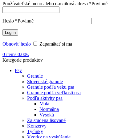
Používateľské meno alebo e-mailová adresa
*
Povinné
Heslo
*
Povinné
Log in
Obnoviť heslo
Zapamätať si ma
0
items
0.00
€
Kateģorie produktov
Psy
Granule
Slovenské granule
Granule podľa veku psa
Granule podľa veľkosti psa
Podľa aktivity psa
Malá
Normálna
Vysoká
Za studena lisované
Konzervy
Tyčinky
Vzorky na vyskúšanie