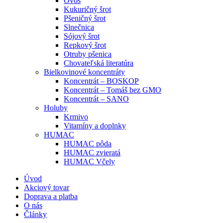
Ovos
Kukuričný šrot
Pšeničný šrot
Slnečnica
Sójový šrot
Repkový šrot
Otruby pšenica
Chovateľská literatúra
Bielkovinové koncentráty
Koncentrát – BOSKOP
Koncentrát – Tomáš bez GMO
Koncentrát – SANO
Holuby
Krmivo
Vitamíny a doplnky
HUMAC
HUMAC pôda
HUMAC zvieratá
HUMAC Včely
Úvod
Akciový tovar
Doprava a platba
O nás
Články