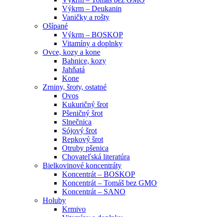
Výkrm – Deukanin
Vaničky a rošty
Ošípané
Výkrm – BOSKOP
Vitamíny a doplnky
Ovce, kozy a kone
Bahnice, kozy
Jahňatá
Kone
Zrniny, šroty, ostatné
Ovos
Kukuričný šrot
Pšeničný šrot
Slnečnica
Sójový šrot
Repkový šrot
Otruby pšenica
Chovateľská literatúra
Bielkovinové koncentráty
Koncentrát – BOSKOP
Koncentrát – Tomáš bez GMO
Koncentrát – SANO
Holuby
Krmivo