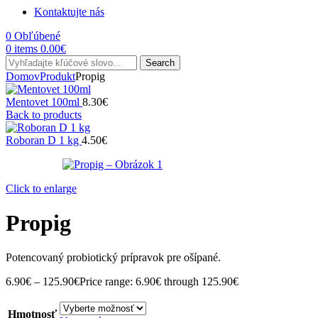
Kontaktujte nás
0
Obľúbené
0
items
0.00
€
Search
Domov
Produkt
Propig
Mentovet 100ml
8.30
€
Back to products
Roboran D 1 kg
4.50
€
Click to enlarge
Propig
Potencovaný probiotický prípravok pre ošípané.
6.90
€
–
125.90
€
Price range: 6.90€ through 125.90€
Hmotnosť