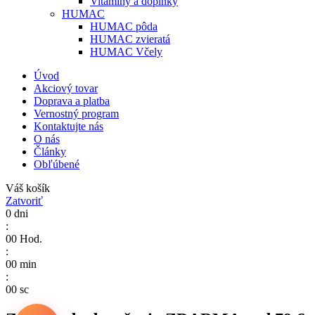
Vitamíny a doplnky
HUMAC
HUMAC pôda
HUMAC zvieratá
HUMAC Včely
Úvod
Akciový tovar
Doprava a platba
Vernostný program
Kontaktujte nás
O nás
Články
Obľúbené
Váš košík
Zatvoriť
0
dni
:
00
Hod.
:
00
min
:
00
sc