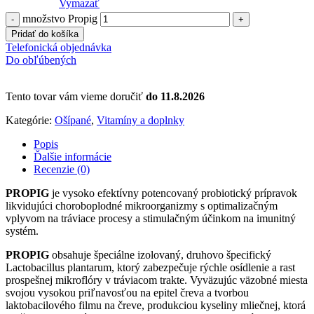
Vymazať
množstvo Propig
Pridať do košíka
Telefonická objednávka
Do obľúbených
Tento tovar vám vieme doručiť
do 11.8.2026
Kategórie:
Ošípané
,
Vitamíny a doplnky
Popis
Ďalšie informácie
Recenzie (0)
PROPIG
je vysoko efektívny potencovaný probiotický prípravok
likvidujúci choroboplodné mikroorganizmy s optimalizačným
vplyvom na tráviace procesy a stimulačným účinkom na imunitný
systém.
PROPIG
obsahuje špeciálne izolovaný, druhovo špecifický
Lactobacillus plantarum, ktorý zabezpečuje rýchle osídlenie a rast
prospešnej mikroflóry v tráviacom trakte. Vyväzujúc väzobné miesta
svojou vysokou priľnavosťou na epitel čreva a tvorbou
laktobacilového filmu na čreve, produkciou kyseliny mliečnej, ktorá