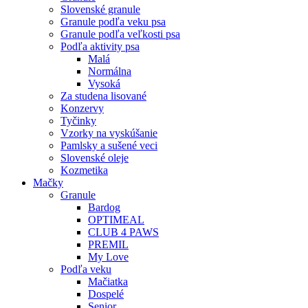
Slovenské granule
Granule podľa veku psa
Granule podľa veľkosti psa
Podľa aktivity psa
Malá
Normálna
Vysoká
Za studena lisované
Konzervy
Tyčinky
Vzorky na vyskúšanie
Pamlsky a sušené veci
Slovenské oleje
Kozmetika
Mačky
Granule
Bardog
OPTIMEAL
CLUB 4 PAWS
PREMIL
My Love
Podľa veku
Mačiatka
Dospelé
Senior