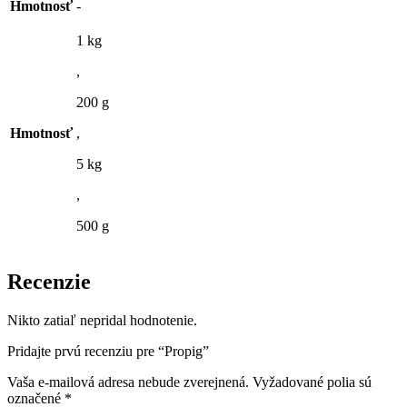
Hmotnosť
-
1 kg
,
200 g
Hmotnosť
,
5 kg
,
500 g
Recenzie
Nikto zatiaľ nepridal hodnotenie.
Pridajte prvú recenziu pre “Propig”
Vaša e-mailová adresa nebude zverejnená.
Vyžadované polia sú
označené
*